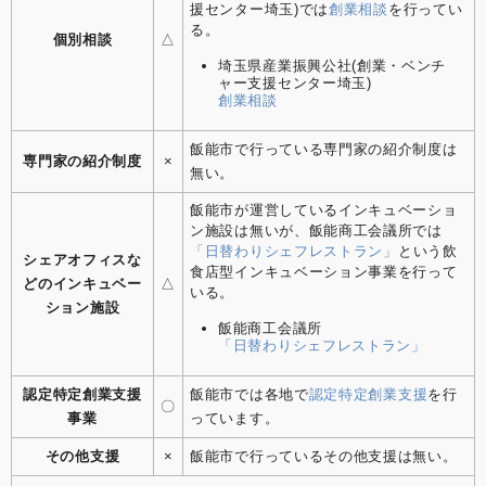
援センター埼玉)では
創業相談
を行ってい
る。
個別相談
△
埼玉県産業振興公社(創業・ベンチ
ャー支援センター埼玉)
創業相談
飯能市で行っている専門家の紹介制度は
専門家の紹介制度
×
無い。
飯能市が運営しているインキュベーショ
ン施設は無いが、飯能商工会議所では
「日替わりシェフレストラン」
という飲
シェアオフィスな
食店型インキュベーション事業を行って
どのインキュベー
△
いる。
ション施設
飯能商工会議所
「日替わりシェフレストラン」
認定特定創業支援
飯能市では各地で
認定特定創業支援
を行
〇
事業
っています。
その他支援
×
飯能市で行っているその他支援は無い。