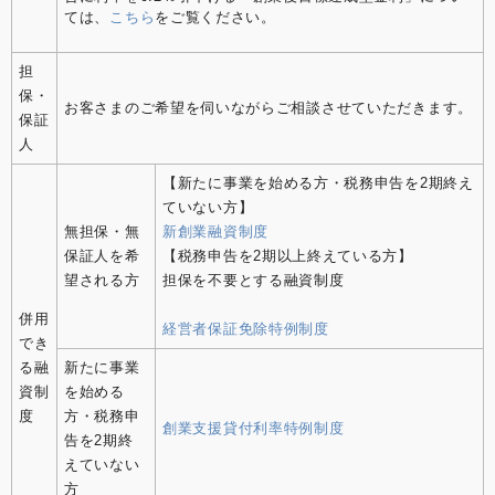
ては、
こちら
をご覧ください。
担
保・
お客さまのご希望を伺いながらご相談させていただきます。
保証
人
【新たに事業を始める方・税務申告を2期終え
ていない方】
無担保・無
新創業融資制度
保証人を希
【税務申告を2期以上終えている方】
望される方
担保を不要とする融資制度
併用
経営者保証免除特例制度
でき
る融
新たに事業
資制
を始める
度
方・税務申
創業支援貸付利率特例制度
告を2期終
えていない
方