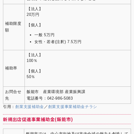
【法人】
20万円
補助限度
【個人】
額
一般 5万円
女性・若者(注釈) 7.5万円
【法人】
100％
補助率
【個人】
50％
お問合せ
飯能市 産業環境部 産業振興課
先
電話番号：042-986-5083
引用：
創業支援補助金
／
創業支援事業補助金チラシ
新規出店促進事業補助金(飯能市)
飯能市では、中心市街地及び市内全域の魅力を創造して