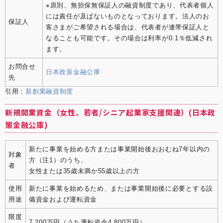
※原則、無担保無保証人の融資制度であり、代表者個人
には責任が及ばないものとなっております。法人のお
保証人
客さまがご希望される場合は、代表者が連帯保証人と
なることも可能です。その場合は利率が0.1％低減され
ます。
お問合せ
日本政策金融公庫
先
引用：
新創業融資制度
新規開業資金（女性、若者/シニア起業家支援関連）(日本政
策金融公庫)
新たに事業を始める方または事業開始後おおむね7年以内の
対象
方（注1）のうち、
者
女性または35歳未満か55歳以上の方
使用
新たに事業を始めるため、または事業開始後に必要とする設
用途
備資金および運転資金
限度
7,200万円（うち運転資金4,800万円）