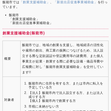
飯能市では
「創業支援補助金」
、
「新規出店促進事業補助金」
を行っ
ています。
飯能市
「創業支援補助金」
「新規出店促進事業補助金」
創業支援補助金(飯能市)
飯能市では、地域の創業を支援し、地域経済の活性化
や雇用の創出、商工業の振興につなげるため、法人設
立する際な定款認証や登記費用等の諸費用、また個人
概要
事業主が起業・創業する際に必要な設備・備品等費や
広報費に対し「飯能市創業支援補助金」を交付してい
ます!!
飯能市内に住所を有する方、または市内に転入を
予定している方
【法人】飯能市内で法人設立する方、または法人
成りする方
対象者
【個人】飯能市内で創業する方
市税に未納がない方