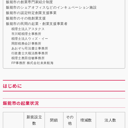
飯能市の創業専門家紹介制度
飯能市のシェアオフィスなどのインキュベーション施設
飯能市の認定特定創業支援事業
飯能市のその他創業支援
飯能市の民間の起業・創業支援事業者
税理士法人アスタクス
市川昭税理士事務所
税理士法人ウィズ・イー
岡部税務会計事務所
あおぞら司法書士事務所
行政書士大槻法務事務所
税理士奥田信敏事務所
FP事務所 株式会社未来航海
はじめに
飯能市の起業状況
新規設立
その
閉鎖
増減数
法人数
数
他