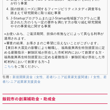
が行う事業
国の技術ニーズに関するフィージビリティスタディ調査等を
踏まえて研究開発に取り組む事業
J-StartupプログラムまたはJ-Startup地域版プログラムに選
定された方のうち一定の要件を満たす方が取り組む研究開発
やその事業化に関する事業
※お使いみち、ご返済期間、担保の有無などによって異なる利率が
適用されます。
※審査の結果、お客さまのご希望に沿えないことがございます。
【東日本大震災の影響により離職し、福島復興再生特別措置法に定
める避難指示・解除区域が所在した市町村内において創業する方・
福島復興再生特別措置法に定める避難指示・解除区域が所在した市
町村内において創業する方へ】
こちら
をご覧ください。
引用：
新規開業資金（女性、若者/シニア起業家支援関連）/ 女性、若
者/シニア起業家支援資金
飯能市の創業補助金・助成金