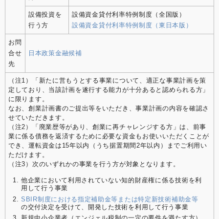
設備投資を
設備資金貸付利率特例制度（全国版）
行う方
設備資金貸付利率特例制度（東日本版）
お問
合せ
日本政策金融候補
先
（注1）「新たに営もうとする事業について、適正な事業計画を策
定しており、当該計画を遂行する能力が十分あると認められる方」
に限ります。
なお、創業計画書のご提出等をいただき、事業計画の内容を確認さ
せていただきます。
（注2）「廃業歴等があり、創業に再チャレンジする方」は、前事
業に係る債務を返済するために必要な資金もお使いいただくことが
でき、運転資金は15年以内（うち据置期間2年以内）までご利用い
ただけます。
（注3）次のいずれかの事業を行う方が対象となります。
他企業において利用されていない知的財産権に係る技術を利
用して行う事業
SBIR制度における指定補助金等または特定新技術補助金等
の交付決定を受けて、開発した技術を利用して行う事業
新規中小企業者（エンジェル税制の一定の要件を満たす方）