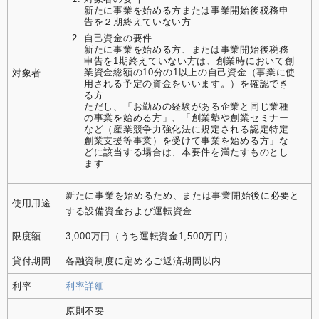
新たに事業を始める方または事業開始後税務申
告を２期終えていない方
自己資金の要件
新たに事業を始める方、または事業開始後税務
申告を1期終えていない方は、創業時において創
業資金総額の10分の1以上の自己資金（事業に使
対象者
用される予定の資金をいいます。）を確認でき
る方
ただし、「お勤めの経験がある企業と同じ業種
の事業を始める方」、「創業塾や創業セミナー
など（産業競争力強化法に規定される認定特定
創業支援等事業）を受けて事業を始める方」な
どに該当する場合は、本要件を満たすものとし
ます
新たに事業を始めるため、または事業開始後に必要と
使用用途
する設備資金および運転資金
限度額
3,000万円（うち運転資金1,500万円）
貸付期間
各融資制度に定めるご返済期間以内
利率
利率詳細
原則不要