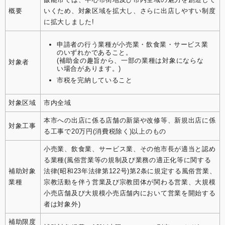
概要
いくため、対象区域を拡大し、さらに出店しやすい制度
に拡大しました!
申請者の行う業種が小売業・飲食業・サービス業
のいずれかであること。
(補助金の趣旨から、一部の業種は対象にならな
対象者
い場合があります。)
市税を完納していること
対象区域
市内全域
本市への出店に係る店舗の新築や改修等、新規出店に係
対象工事
る工事で20万円(消費税除く)以上のもの
小売業、飲食業、サービス業、その他市長が適当と認め
る業種(風俗営業等の規制及び業務の適正化等に関する
補助対象
法律(昭和23年法律第122号)第2条に規定する風俗営業、
業種
宗教活動を伴う営業及び宗教団体が関わる営業、大規模
小売店舗及び大規模小売店舗内において営業を開始する
者は対象外)
補助限度