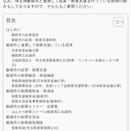
なお、埼玉県飯能市と連携して起業・創業支援を行っている団体の紹
介もしておりますので、そちらもご参照ください。
目次
はじめに
飯能市の起業状況
飯能市の起業・創業支援体制
飯能市と連携して創業支援している団体
日本政策金融公庫
飯能商工会議所
公益財団法人 埼玉県産業振興公社(創業・ベンチャー支援センター埼
玉)
飯能市の起業・創業支援
飯能市の創業融資・斡旋融資
新創業融資制度(日本政策金融公庫)
新規開業資金（女性、若者/シニア起業家支援関連）(日本政策金融公庫)
飯能市の創業補助金・助成金
創業支援補助金(飯能市)
新規出店促進事業補助金(飯能市)
飯能市の創業セミナー・起業塾
はんのう創業スクール(飯能商工会議所)
飯能市の創業交流会
飯能市の創業個別相談
創業相談(埼玉県産業振興公社)