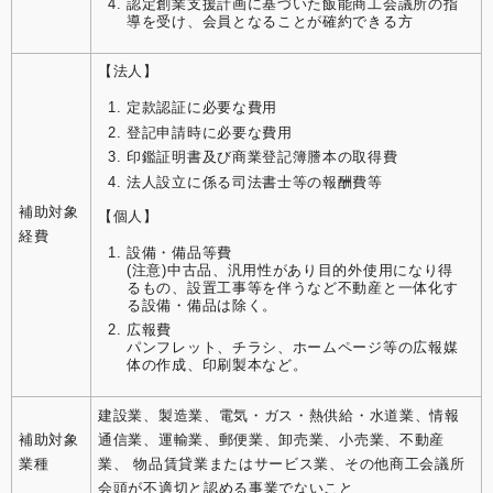
認定創業支援計画に基づいた飯能商工会議所の指
導を受け、会員となることが確約できる方
【法人】
定款認証に必要な費用
登記申請時に必要な費用
印鑑証明書及び商業登記簿謄本の取得費
法人設立に係る司法書士等の報酬費等
補助対象
【個人】
経費
設備・備品等費
(注意)中古品、汎用性があり目的外使用になり得
るもの、設置工事等を伴うなど不動産と一体化す
る設備・備品は除く。
広報費
パンフレット、チラシ、ホームページ等の広報媒
体の作成、印刷製本など。
建設業、製造業、電気・ガス・熱供給・水道業、情報
補助対象
通信業、運輸業、郵便業、卸売業、小売業、不動産
業種
業、 物品賃貸業またはサービス業、その他商工会議所
会頭が不適切と認める事業でないこと