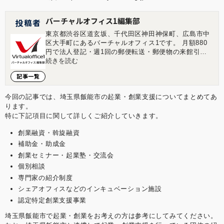
バーチャルオフィス1編集部
投稿者
東京都渋谷区道玄坂、千代田区神田神保町、広島市中
区大手町にあるバーチャルオフィス1です。 月額880
円で法人登記・週1回の郵便転送・郵便物の来館引取
ができる起業家やフリーランスのためのバーチャルオ
続きを読む
フィスを提供しています。 翌年以降の基本料金が最大
記事一覧
無料になる割引制度もございます。 ■店舗一覧 バーチ
ャルオフィス1渋谷店 東京都渋谷区道玄坂1-16-6 二葉
ビル8B バーチャルオフィス1神保町店 東京都千代田
今回の記事では、埼玉県飯能市の起業・創業支援についてまとめてあ
区神田神保町2-10-31 IWビル1F バーチャルオフィス1
ります。
広島店 広島県広島市中区大手町1-1-20 相生橋ビル7階
特に下記項目に関して詳しくご紹介していきます。
A号室 https://virtualoffice1.jp/
創業融資・斡旋融資
補助金・助成金
創業セミナー・起業塾・交流会
個別相談
専門家の紹介制度
シェアオフィスなどのインキュベーション施設
認定特定創業支援事業
埼玉県飯能市で起業・創業をお考えの方は参考にしてみてください。