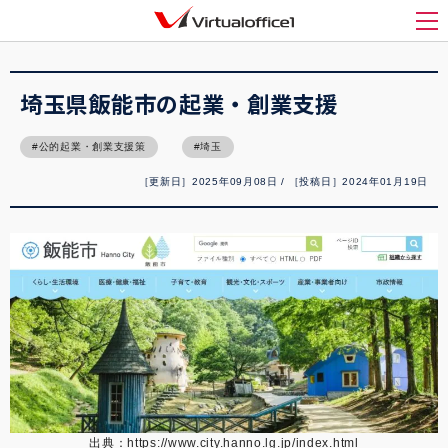
バーチャルオフィス1(Virtualoffice1)
>
起業
>
埼玉県飯能市の起業・創業支援
メ
埼玉県飯能市の起業・創業支援
公的起業・創業支援策
埼玉
［更新日］2025年09月08日 / ［投稿日］2024年01月19日
出典：
https://www.city.hanno.lg.jp/index.html