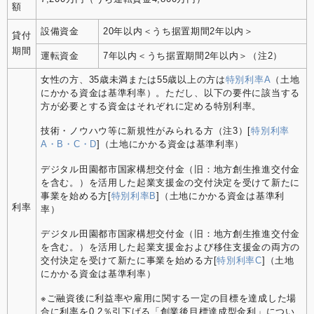
額
設備資金
20年以内＜うち据置期間2年以内＞
貸付
期間
運転資金
7年以内＜うち据置期間2年以内＞（注2）
女性の方、35歳未満または55歳以上の方は
特別利率A
（土地
にかかる資金は基準利率）。ただし、以下の要件に該当する
方が必要とする資金はそれぞれに定める特別利率。
技術・ノウハウ等に新規性がみられる方（注3）[
特別利率
A・B・C・D
]（土地にかかる資金は基準利率）
デジタル田園都市国家構想交付金（旧：地方創生推進交付金
を含む。）を活用した起業支援金の交付決定を受けて新たに
事業を始める方[
特別利率B
]（土地にかかる資金は基準利
利率
率）
デジタル田園都市国家構想交付金（旧：地方創生推進交付金
を含む。）を活用した起業支援金および移住支援金の両方の
交付決定を受けて新たに事業を始める方[
特別利率C
]（土地
にかかる資金は基準利率）
※ご融資後に利益率や雇用に関する一定の目標を達成した場
合に利率を0.2％引下げる「創業後目標達成型金利」につい