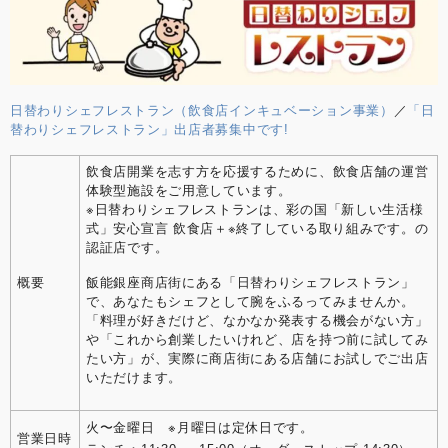
日替わりシェフレストラン（飲食店インキュベーション事業）
／
「日
替わりシェフレストラン」出店者募集中です!
飲食店開業を志す方を応援するために、飲食店舗の運営
体験型施設をご用意しています。
※日替わりシェフレストランは、彩の国「新しい生活様
式」安心宣言 飲食店＋※終了している取り組みです。の
認証店です。
概要
飯能銀座商店街にある「日替わりシェフレストラン」
で、あなたもシェフとして腕をふるってみませんか。
「料理が好きだけど、なかなか発表する機会がない方」
や「これから創業したいけれど、店を持つ前に試してみ
たい方」が、実際に商店街にある店舗にお試しでご出店
いただけます。
火〜金曜日 ※月曜日は定休日です。
営業日時