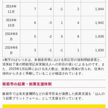
2024年
7
-4
-1
2
1,944
11月
2024年
6
-3
1
4
1,942
10月
2024年9
5
-2
5
8
1,938
月
2024年8
3
-1
-1
1
1,930
月
※数字のばらつきは、各都道府県における登記官の強制閉鎖措置と、
清算結了後の閉鎖登記未実施法人への対応の違いによるものです。ま
た、2025年1月以降における法人数は、急激な増減が見られ、従来の
傾向から大きく乖離していることが確認されています。
飯能市の起業・創業支援体制
飯能市では各支援機関などの産学官金が連携した創業支援を「はんの
う起業プラットフォーム」として支援を行っています。