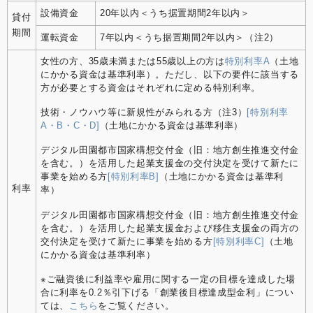
設備資金
20年以内＜うち据置期間2年以内＞
貸付
期間
運転資金
7年以内＜うち据置期間2年以内＞（注2）
女性の方、35歳未満または55歳以上の方は
特別利率A
（土地
にかかる資金は基準利率）。ただし、以下の要件に該当する
方が必要とする資金はそれぞれに定める特別利率。
技術・ノウハウ等に新規性がみられる方（注3）
[特別利率
A・B・C・D]
（土地にかかる資金は基準利率）
デジタル田園都市国家構想交付金（旧：地方創生推進交付金
を含む。）を活用した起業支援金の交付決定を受けて新たに
事業を始める方
[特別利率B]
（土地にかかる資金は基準利
利率
率）
デジタル田園都市国家構想交付金（旧：地方創生推進交付金
を含む。）を活用した起業支援金および移住支援金の両方の
交付決定を受けて新たに事業を始める方
[特別利率C]
（土地
にかかる資金は基準利率）
※ご融資後に利益率や雇用に関する一定の目標を達成した場
合に利率を0.2％引下げる「創業後目標達成型金利」につい
ては、
こちら
をご覧ください。