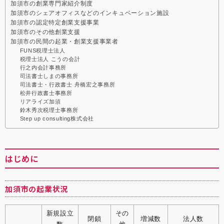
加須市の創業専門家紹介制度
加須市のシェアオフィスなどのインキュベーション施設
加須市の認定特定創業支援事業
加須市のその他創業支援
加須市の民間の起業・創業支援事業者
FUNS税理士法人
税理士法人 こうの会計
行之内会計事務所
司法書士しまの事務所
司法書士・行政書士 舟橋宏之事務所
松井行政書士事務所
リアライズ加須
鈴木秀次税理士事務所
Step up consulting株式会社
はじめに
加須市の起業状況
新規設立
その
閉鎖
増減数
法人数