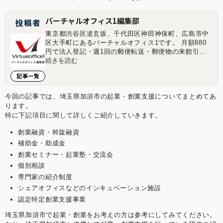
バーチャルオフィス1編集部
投稿者
東京都渋谷区道玄坂、千代田区神田神保町、広島市中
区大手町にあるバーチャルオフィス1です。 月額880
円で法人登記・週1回の郵便転送・郵便物の来館引取
ができる起業家やフリーランスのためのバーチャルオ
続きを読む
フィスを提供しています。 翌年以降の基本料金が最大
記事一覧
無料になる割引制度もございます。 ■店舗一覧 バーチ
ャルオフィス1渋谷店 東京都渋谷区道玄坂1-16-6 二葉
ビル8B バーチャルオフィス1神保町店 東京都千代田
今回の記事では、埼玉県加須市の起業・創業支援についてまとめてあ
区神田神保町2-10-31 IWビル1F バーチャルオフィス1
ります。
広島店 広島県広島市中区大手町1-1-20 相生橋ビル7階
特に下記項目に関して詳しくご紹介していきます。
A号室 https://virtualoffice1.jp/
創業融資・斡旋融資
補助金・助成金
創業セミナー・起業塾・交流会
個別相談
専門家の紹介制度
シェアオフィスなどのインキュベーション施設
認定特定創業支援事業
埼玉県加須市で起業・創業をお考えの方は参考にしてみてください。