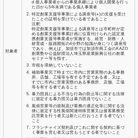
d.個人事業者からの事業承継により個人開業を行っ
た日から5年未満である個人事業者
特定創業支援等事業による講座等(※)の支援を受け
たことの証明を受けている者であること
注釈:
特定創業支援等事業による講座等とは市町村が定
める創業支援等事業計画に位置付けられた認定連
携創業支援等事業者が実施する、経営・財務・人
材育成・販路開拓の4分野の知識が身につく講座等
であり、例えば、加須市では加須市商工会のKAZO
対象者
創業塾や公益財団法人埼玉県産業振興公社の創業
セミナー等を指す。
市税を滞納していないこと
補助事業完了時までに市内に営業実態のある事務
所、店舗、工場等を有する予定である者、又は、
すでに市内に営業実態のある事務所、店舗、工場
等を有する者であること
暴力団員による不当な行為の防止等に関する法律
に規定する暴力団又は暴力団員でないこと
風俗営業等の規制及び業務の適正化等に関する法
律に規定する性風俗関連特殊営業又は接客業務受
託営業を行う者又は新たに行おうとする者でない
こと
フランチャイズ契約及びこれに類する契約に基づ
く事業を営む者又は営もうとする者でないこと