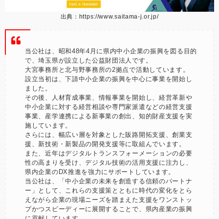
出典：
https://www.saitama-j.or.jp/
当公社は、昭和48年4月に県内中小企業の振興を図る目的
で、埼玉県が設立した公益財団法人です。
大宮事務所と北与野事務所の2拠点で活動しています。
設立当初は、下請中小企業の振興を中心に事業を開始し
ました。
その後、人材育成事業、情報事業を開始し、経営革新や
中小企業に対する経営相談や専門家派遣などの経営支援
事業、産学連携による新事業の創出、知的財産支援を実
施しています。
さらには、幅広い層を対象とした販路開拓支援、創業支
援、新技術・新製品の開発支援等に取組んでいます。
また、近年はデジタルトランスフォーメーションの必要
性の高まりを受け、デジタル技術の活用支援に注力し、
県内企業のDX推進を強力にサポートしています。
当公社は、「中小企業の未来を創造する信頼のパートナ
ー」として、これらの支援策とともに時代の変化をとら
えながら企業の現場ニーズを踏まえた支援をワンストッ
プかつスピーディーに展開することで、県内産業の振興
に貢献しています。