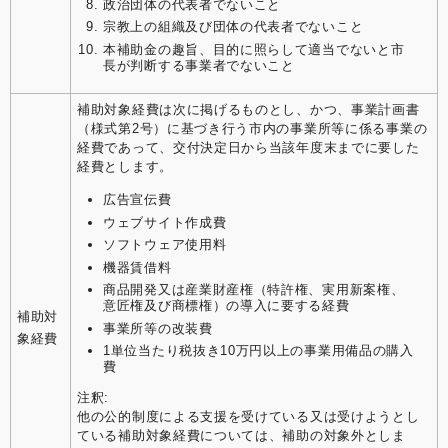
政治団体の代表者でないこと
宗教上の組織及び団体の代表者でないこと
本補助金の趣旨、目的に照らして適当でないと市
長が判断する事業者でないこと
補助対象経費は次に掲げるものとし、かつ、事業計画書
（様式第2号）に基づき行う市内の事業所等に係る事業の
経費であって、交付決定日から当該年度末までに要した
経費とします。
広告宣伝費
ウェブサイト作成費
ソフトウェア使用料
機器賃借料
商品開発又は産業財産権（特許権、実用新案権、
意匠権及び商標権）の導入に要する経費
補助対
事業所等の改装費
象経費
1単位当たり税抜き10万円以上の事業用備品の購入
費
注釈:
他の公的制度による支援を受けている又は受けようとし
ている補助対象経費については、補助の対象外としま