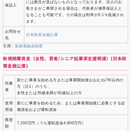
には責任が及ばないものとなっております。法人のお
保証人
客さまがご希望される場合は、代表者が連帯保証人と
なることも可能です。その場合は利率が0.1％低減され
ます。
お問合せ
日本政策金融公庫
先
引用：
新創業融資制度
新規開業資金（女性、若者/シニア起業家支援関連）(日本政
策金融公庫)
新たに事業を始める方または事業開始後おおむね7年以内の
対象
方（注1）のうち、
者
女性または35歳未満か55歳以上の方
使用
新たに事業を始めるため、または事業開始後に必要とする設
用途
備資金および運転資金
限度
7,200万円（うち運転資金4,800万円）
額