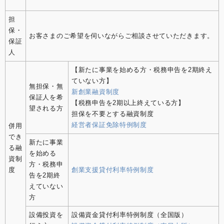
担
保・
お客さまのご希望を伺いながらご相談させていただきます。
保証
人
【新たに事業を始める方・税務申告を2期終え
ていない方】
無担保・無
新創業融資制度
保証人を希
【税務申告を2期以上終えている方】
望される方
担保を不要とする融資制度
経営者保証免除特例制度
併用
でき
新たに事業
る融
を始める
資制
方・税務申
度
創業支援貸付利率特例制度
告を2期終
えていない
方
設備投資を
設備資金貸付利率特例制度（全国版）