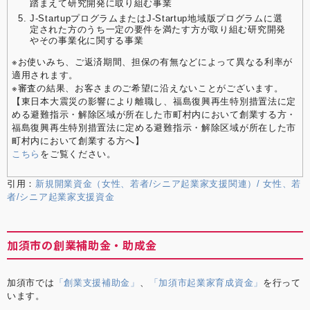
踏まえて研究開発に取り組む事業
J-StartupプログラムまたはJ-Startup地域版プログラムに選
定された方のうち一定の要件を満たす方が取り組む研究開発
やその事業化に関する事業
※お使いみち、ご返済期間、担保の有無などによって異なる利率が
適用されます。
※審査の結果、お客さまのご希望に沿えないことがございます。
【東日本大震災の影響により離職し、福島復興再生特別措置法に定
める避難指示・解除区域が所在した市町村内において創業する方・
福島復興再生特別措置法に定める避難指示・解除区域が所在した市
町村内において創業する方へ】
こちら
をご覧ください。
引用：
新規開業資金（女性、若者/シニア起業家支援関連）/ 女性、若
者/シニア起業家支援資金
加須市の創業補助金・助成金
加須市では
「創業支援補助金」
、
「加須市起業家育成資金」
を行って
います。