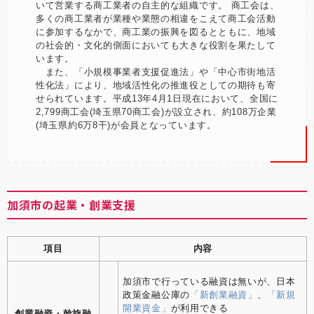
いて営業する商工業者の自主的な組織です。 商工会は、
多くの商工業者が業種や業態の相違をこえて商工会活動
に参加するなかで、商工業の振興を図るとともに、地域
の社会的・文化的側面においても大きな役割を果たして
います。
また、「小規模事業者支援促進法」や「中心市街地活
性化法」により、地域活性化の推進役としての期待も寄
せられています。平成13年4月1日現在において、全国に
2,799商工会(埼玉県70商工会)が設立され、約108万企業
(埼玉県約6万8干)が会員となっています。
加須市の起業・創業支援
項目
内容
加須市で行っている融資は無いが、日本
政策金融公庫の
「新創業融資」
、
「新規
開業資金」
が利用できる
創業融資・斡旋融