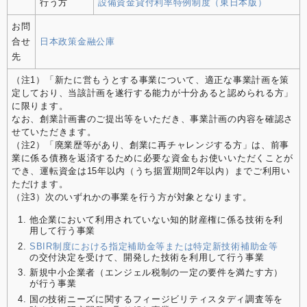
行う方
設備資金貸付利率特例制度（東日本版）
お問
合せ
日本政策金融公庫
先
（注1）「新たに営もうとする事業について、適正な事業計画を策
定しており、当該計画を遂行する能力が十分あると認められる方」
に限ります。
なお、創業計画書のご提出等をいただき、事業計画の内容を確認さ
せていただきます。
（注2）「廃業歴等があり、創業に再チャレンジする方」は、前事
業に係る債務を返済するために必要な資金もお使いいただくことが
でき、運転資金は15年以内（うち据置期間2年以内）までご利用い
ただけます。
（注3）次のいずれかの事業を行う方が対象となります。
他企業において利用されていない知的財産権に係る技術を利
用して行う事業
SBIR制度における指定補助金等または特定新技術補助金等
の交付決定を受けて、開発した技術を利用して行う事業
新規中小企業者（エンジェル税制の一定の要件を満たす方）
が行う事業
国の技術ニーズに関するフィージビリティスタディ調査等を