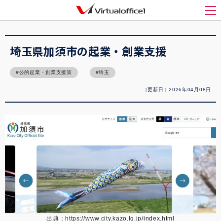
バーチャルオフィス1(Virtualoffice1)
>
起業
>
埼玉県加須市の起業・創業支援
メ
埼玉県加須市の起業・創業支援
公的起業・創業支援策
埼玉
［更新日］2026年04月08日
出典：
https://www.city.kazo.lg.jp/index.html