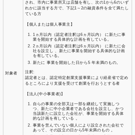
され、市内に事業所又は店舗を有し、次の1から6のいず
れかに該当する方で、下記1～2の融資条件を全て満たし
ている方
【個人または個人事業主】
1ヵ月以内（認定者注釈は6ヵ月以内） に新たに事
業を開始する具体的な計画を有している。
2ヵ月以内（認定者注釈は6ヵ月以内） に新たに会
社を設立し 、新たに事業を開始する具体的な計画
を有している。
新たに 事業を開始した日から5 年未満のもの。
注釈:
対象者
認定者とは、認定特定創業支援事業により経産省で定め
るところにより支援を受けて創業を行おうとする者
【法人(中小事業者)】
自らの事業の全部又は一部を継続して実施しつ
つ、新たに中小企業者である会社を設立し、かつ
当該新たに設立した会社が、事業を開始する具体
的な計画を有している 。
事業を営んでいない個人により設立された会社で
あって、その設立の日から5年未満のもの 。