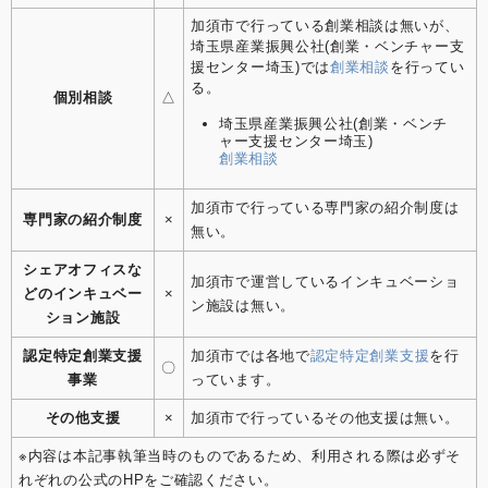
加須市で行っている創業相談は無いが、
埼玉県産業振興公社(創業・ベンチャー支
援センター埼玉)では
創業相談
を行ってい
る。
個別相談
△
埼玉県産業振興公社(創業・ベンチ
ャー支援センター埼玉)
創業相談
加須市で行っている専門家の紹介制度は
専門家の紹介制度
×
無い。
シェアオフィスな
加須市で運営しているインキュベーショ
どのインキュベー
×
ン施設は無い。
ション施設
認定特定創業支援
加須市では各地で
認定特定創業支援
を行
〇
事業
っています。
その他支援
×
加須市で行っているその他支援は無い。
※内容は本記事執筆当時のものであるため、利用される際は必ずそ
れぞれの公式のHPをご確認ください。