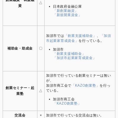
△
資
日本政府金融公庫
「新創業融資」
「新規開業資金」
加須市では
「創業支援補助金」
、
「加須
市起業家育成資金」
を行っている。
補助金・助成金
〇
加須市
「創業支援補助金」
「加須市起業家育成資金」
加須市で行っている創業セミナーは無い
が、
加須市商工会で
「KAZO創業塾」
を行っ
創業セミナー・起
ている。
△
業塾
加須市商工会
「KAZO創業塾」
交流会
×
加須市で行っている交流会は無い。