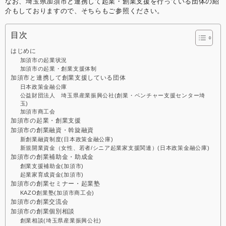
なお、埼玉県加須市と連携して起業・創業支援を行っている団体の紹
介もしておりますので、そちらもご参照ください。
目次
はじめに
加須市の起業状況
加須市の起業・創業支援体制
加須市と連携して創業支援している団体
日本政策金融公庫
公益財団法人 埼玉県産業振興公社(創業・ベンチャー支援センター埼
玉)
加須市商工会
加須市の起業・創業支援
加須市の創業融資・斡旋融資
新創業融資制度(日本政策金融公庫)
新規開業資金（女性、若者/シニア起業家支援関連）(日本政策金融公庫)
加須市の創業補助金・助成金
創業支援補助金(加須市)
起業家育成資金(加須市)
加須市の創業セミナー・起業塾
KAZO創業塾(加須市商工会)
加須市の創業交流会
加須市の創業個別相談
創業相談(埼玉県産業振興公社)