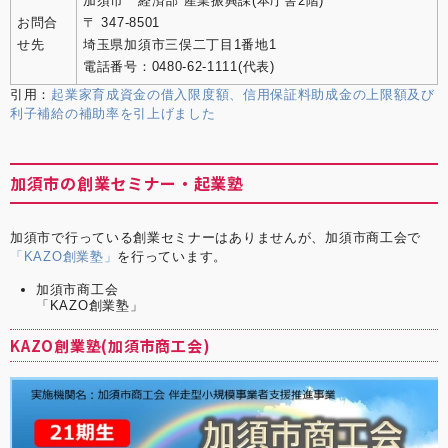
加須市 経済部 産業振興課(本庁舎2階)
お問合
〒 347-8501
せ先
埼玉県加須市三俣二丁目1番地1
電話番号：0480-62-1111(代表)
引用：
起業家育成資金の借入限度額、信用保証料助成金の上限額及び
利子補給の補助率を引上げました
加須市の創業セミナー・起業塾
加須市で行っている創業セミナーはありませんが、加須市商工会で
「KAZO創業塾」
を行っています。
加須市商工会
「KAZO創業塾」
KAZO創業塾(加須市商工会)