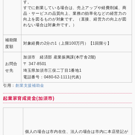
す。
すでに創業している場合は、売上アップや経費削減、商
品・サービスの品質向上、業務の効率化などの経営力の
向上を図るものが対象です。（直接、経営力の向上が図
れない場合は対象外です。）
補助限
対象経費の2分の1（上限100万円）【1回限り】
度額
加須市 経済部 産業振興課(本庁舎2階)
お問合
〒 347-8501
せ先
埼玉県加須市三俣二丁目1番地1
電話番号：0480-62-1111(代表)
引用：
創業支援補助金
起業家育成資金(加須市)
個人の場合は市内在住、法人の場合は市内に本店登記が