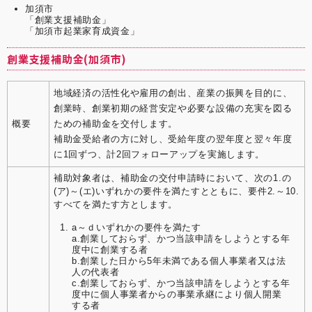
加須市
「創業支援補助金」
「加須市起業家育成資金」
創業支援補助金(加須市)
地域経済の活性化や雇用の創出、産業の振興を目的に、
創業時、創業初期の経営安定や必要な設備の充実を図る
概要
ための補助金を交付します。
補助金受給者の方に対し、受給年度の翌年度と翌々年度
に1回ずつ、計2回フォローアップを実施します。
補助対象者は、補助金の交付申請時において、次の1.の
(ア)～(エ)いずれかの要件を満たすとともに、要件2.～10.
すべてを満たす方とします。
a～ｄいずれかの要件を満たす
a.創業しておらず、かつ当該申請をしようとする年
度中に創業する者
b.創業した日から5年未満である個人事業者又は法
人の代表者
c.創業しておらず、かつ当該申請をしようとする年
度中に個人事業者からの事業承継により個人開業
する者