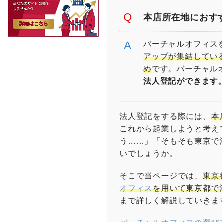
するシェアオフィス
スのマナー “バーチ
本店所在地におす
ナレッジソサエティ
方が生む効果とは？
催) 起業を目指す
バーチャルオフィス
Yahoo知恵袋 法
アップが集結してい
め
です。バーチャル
法人登記ができます
法人登記をする際には、
本
これから起業しようと考え
う……」「そもそも東京で
いでしょうか。
そこで当ページでは、
東京
オフィス
を用いて東京都で
まで詳しく解説していきま