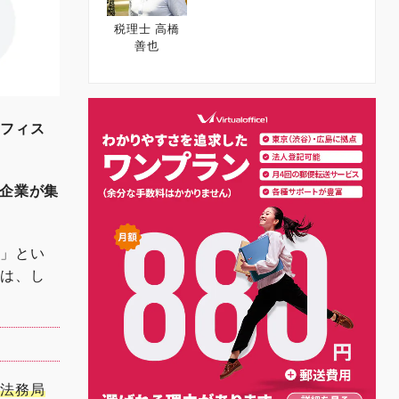
税理士 高橋
善也
オフィス
大企業が集
か」とい
地は、し
を法務局