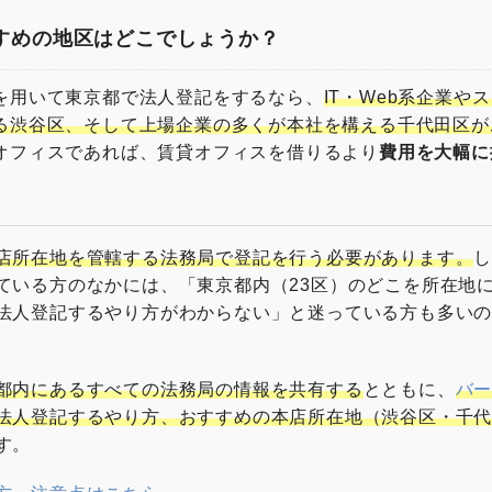
 嫌われるNG行動はこれ！覚えておきたいシェアオフィスやコワーキン
ャルオフィス” “シェアオフィス” “レンタルオフィス”どれを選んだらいい
すめの地区はどこでしょうか？
久田社長に聞いてみた 複業人事戦略会議 #2 ～週休4日制正社員！？多
～ ここでしか聞けない、創業現場のリアル(東京都中小企業診断士協会
若者へ「週休４日制」の提案 社内勉強会レポート ストリートアカデミー 
を用いて東京都で法人登記をするなら、
IT・Web系企業や
人カード調査部 バーチャルオフィス1
る渋谷区、そして上場企業の多くが本社を構える千代田区が
オフィスであれば、賃貸オフィスを借りるより
費用を大幅に
。
店所在地を管轄する法務局で登記を行う必要があります。
ている方のなかには、「東京都内（23区）のどこを所在地
法人登記するやり方がわからない」と迷っている方も多い
都内にあるすべての法務局の情報を共有する
とともに、
バ
法人登記するやり方、おすすめの本店所在地（渋谷区・千
す。