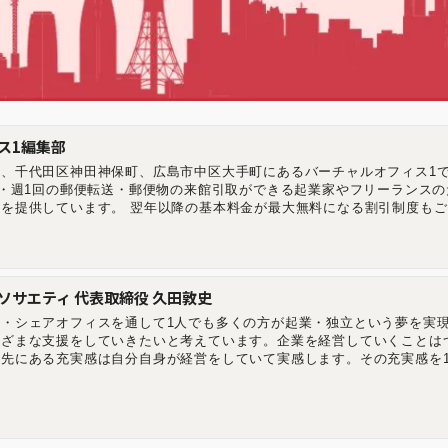
ス1編集部
、千代田区神田神保町、広島市中区大手町にあるバーチャルオフィス1で
記・週1回の郵便転送・郵便物の来館引取ができる起業家やフリーランスの
を提供しています。 翌年以降の基本料金が最大無料になる割引制度もご
ーチャルオフィス1渋谷店 東京都渋谷区道玄坂1-16-6 二葉ビル8B バー
都千代田区神田神保町2-10-31 IWビル1F バーチャルオフィス1広島店 
相生橋ビル7階 A号室 https://virtualoffice1.jp/
ソサエティ 代表取締役 久田敦史
・シェアオフィスを通して1人でも多くの方が起業・独立という夢を実
まざまな支援をしていきたいと考えています。企業を経営していくことは
先にある充実感は自分自身が経営をしていて実感します。その充実感を
いただきたいと考えています。 2013年にジョインしたナレッジソサエ
達成。社内制度では週休4日制の正社員制度を導入するなどの常識にと
す。 【学歴】 筑波大学中退 ゴールデンゲート大学大学院卒業(Master 
y) 【メディア掲載・セミナー登壇事例】 起業家にとって必要なリソースを最