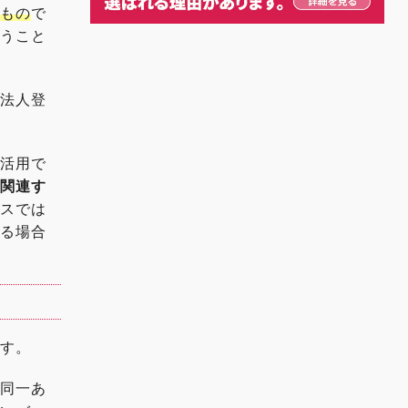
うもの
で
行うこと
。法人登
を活用で
に関連す
ビスでは
する場合
です。
、同一あ