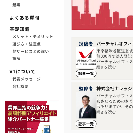
起業
よくある質問
基礎知識
メリット・デメリット
投稿者
バーチャルオフィ
選び方・注意点
他サービスとの違い
東京都渋谷区道玄坂
額880円で法人登
誤解
バーチャルオフィス
す。 ■店舗一覧 バ
続きを読む
V1について
ィス1神保町店 東京
記事一覧
島市中区大手町1-1-20 
代表メッセージ
会社概要
監修者
株式会社ナレッジ
バーチャルオフィス
功させるためのさ
もありますが、その
多くの方に味わって
続きを読む
年で通期の黒字化を
い経営を目指していま
記事一覧
Accountanc