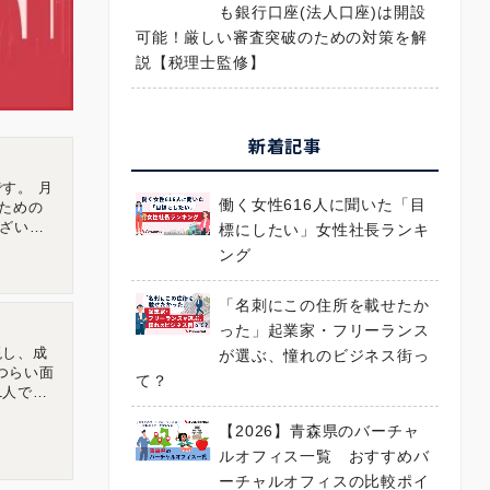
も銀行口座(法人口座)は開設
可能！厳しい審査突破のための対策を解
説【税理士監修】
新着記事
す。 月
働く女性616人に聞いた「目
ための
ざいま
標にしたい」女性社長ランキ
チャルオフ
ング
広島県広
「名刺にこの住所を載せたか
った」起業家・フリーランス
現し、成
が選ぶ、憧れのビジネス街っ
つらい面
て？
1人でも
ティでは3
【2026】青森県のバーチャ
らわれな
of
ルオフィス一覧 おすすめバ
大限に提供
ーチャルオフィスの比較ポイ