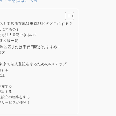
方・注意点はこちら
記！本店所在地は東京23区のどこにする？
めにするの？
でも法人登記できるの？
轄区域一覧
ら渋谷区または千代田区がおすすめ！
谷区
東京で法人登記をするための6ステップ
約する
認証
準備する
提出する
人設立の連絡をする
プサービスが便利！