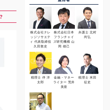
？
株式会社ナレ
株式会社日本
弁護士 北村
ッジソサエテ
フランチャイ
尚弘
ィ 代表取締役
ズ研究機構 山
久田敦史
岡 雄己
税理士 伴 洋
金融・マネー
税理士 米田
太郎
ライター 荒井
征史
美亜