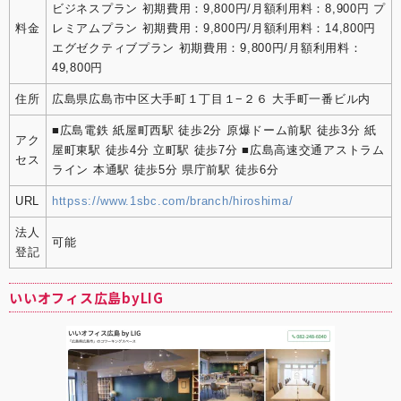
ビジネスプラン 初期費用：9,800円/月額利用料：8,900円 プ
料金
レミアムプラン 初期費用：9,800円/月額利用料：14,800円
エグゼクティブプラン 初期費用：9,800円/月額利用料：
49,800円
住所
広島県広島市中区大手町１丁目１−２６ 大手町一番ビル内
■広島電鉄 紙屋町西駅 徒歩2分 原爆ドーム前駅 徒歩3分 紙
アク
屋町東駅 徒歩4分 立町駅 徒歩7分 ■広島高速交通アストラム
セス
ライン 本通駅 徒歩5分 県庁前駅 徒歩6分
URL
httpss://www.1sbc.com/branch/hiroshima/
法人
可能
登記
いいオフィス広島byLIG