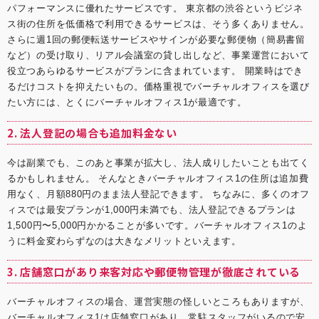
パフォーマンスに優れたサービスです。 東京都の渋谷というビジネ
ス街の住所を低価格で利用できるサービスは、そう多くありません。
さらに週1回の郵便転送サービスやサインが必要な郵便物（簡易書留
など）の受け取り、リアル会議室の貸し出しなど、事業運営において
役立つあらゆるサービスがプランに含まれています。 開業時はでき
るだけコストを抑えたいもの。価格重視でバーチャルオフィスを選び
たい方には、とくに
バーチャルオフィス1
が最適です。
2. 法人登記の場合も追加料金ない
今は副業でも、このあと事業が拡大し、法人成りしたいことも出てく
るかもしれません。 そんなとき
バーチャルオフィス1
の住所は追加費
用なく、月額880円のまま法人登記できます。 ちなみに、多くのオフ
ィスでは最安プランが1,000円未満でも、法人登記できるプランは
1,500円〜5,000円かかることが多いです。バーチャルオフィス1のよ
うに料金変わらずなのは大きなメリットといえます。
3. 店舗窓口があり来客対応や郵便物管理が徹底されている
バーチャルオフィスの場合、運営実態の怪しいところもありますが、
バーチャルオフィス1
は店舗窓口があり、常駐スタッフがいるので安