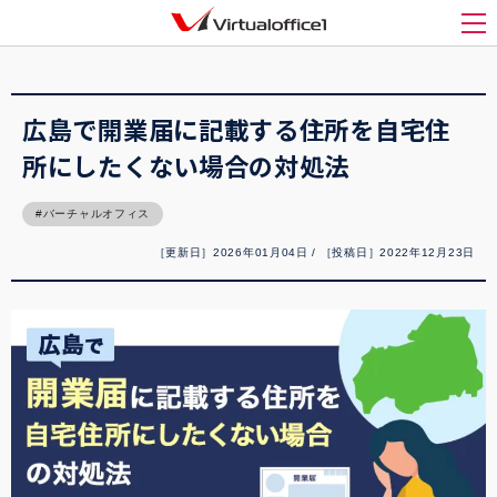
バーチャルオフィス1(Virtualoffice1)
>
バーチャルオフィス
>
広島で開業届に記載す
る住所を自宅住所にしたくない場合の対処法
メ
広島で開業届に記載する住所を自宅住
所にしたくない場合の対処法
バーチャルオフィス
［更新日］2026年01月04日 / ［投稿日］2022年12月23日