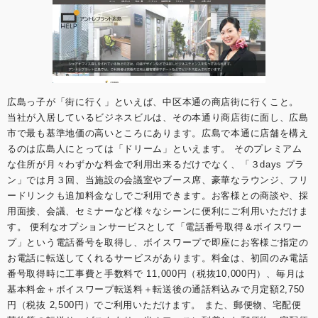
広島っ子が「街に行く」といえば、中区本通の商店街に行くこと。
当社が入居しているビジネスビルは、その本通り商店街に面し、広島
市で最も基準地価の高いところにあります。広島で本通に店舗を構え
るのは広島人にとっては「ドリーム」といえます。 そのプレミアム
な住所が月々わずかな料金で利用出来るだけでなく、「３days プラ
ン」では月３回、当施設の会議室やブース席、豪華なラウンジ、フリ
ードリンクも追加料金なしでご利用できます。お客様との商談や、採
用面接、会議、セミナーなど様々なシーンに便利にご利用いただけま
す。 便利なオプションサービスとして「電話番号取得＆ボイスワー
プ」という電話番号を取得し、ボイスワープで即座にお客様ご指定の
お電話に転送してくれるサービスがあります。料金は、初回のみ電話
番号取得時に工事費と手数料で 11,000円（税抜10,000円）、毎月は
基本料金＋ボイスワープ転送料＋転送後の通話料込みで月定額2,750
円（税抜 2,500円）でご利用いただけます。 また、郵便物、宅配便