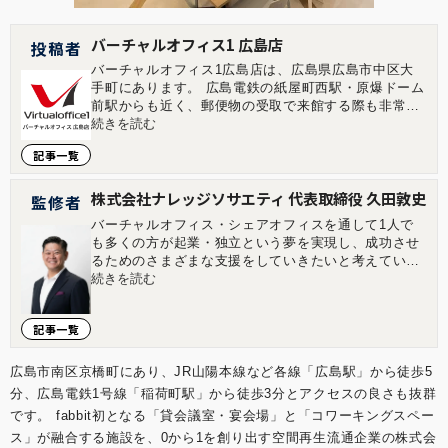
バーチャルオフィス1 広島店
投稿者
バーチャルオフィス1広島店は、広島県広島市中区大
手町にあります。 広島電鉄の紙屋町西駅・原爆ドーム
前駅からも近く、郵便物の受取で来館する際も非常に
便利な立地となっております。 広島市中区は広島市の
続きを読む
中心地で、起業の際の法人登記の住所としてはグレー
記事一覧
ド・信頼度も高いエリアです。そのためオフィスを持
とうとすると坪単価も高く、起業段階ではかなりハー
ドルが高くなります。 ■住所 〒730-0051 広島県広島
株式会社ナレッジソサエティ 代表取締役 久田敦史
監修者
市中区大手町1-1-20 相生橋ビル7階 A号室最寄駅 ■交
バーチャルオフィス・シェアオフィスを通して1人で
通アクセス バス停広島電鉄 / 原爆ドーム前駅 徒歩2分
も多くの方が起業・独立という夢を実現し、成功させ
広島電鉄 / 紙屋町西駅 徒歩2分 アストラムライン / 県
るためのさまざまな支援をしていきたいと考えていま
庁前駅 徒歩5分 広島バス / 紙屋町バス停 徒歩2分 広
す。企業を経営していくことはつらい面もあります
続きを読む
島バス / 広島バスセンター 徒歩5分 ■受付時間 平日
が、その先にある充実感は自分自身が経営をしていて
11:00〜16:00（土日祝・年末年始除く）
実感します。その充実感を1人でも多くの方に味わっ
記事一覧
ていただきたいと考えています。 2013年にジョイン
したナレッジソサエティでは3年で通期の黒字化を達
成。社内制度では週休4日制の正社員制度を導入する
広島市南区京橋町にあり、JR山陽本線など各線「広島駅」から徒歩5
などの常識にとらわれない経営を目指しています。
分、広島電鉄1号線「稲荷町駅」から徒歩3分とアクセスの良さも抜群
【学歴】 筑波大学中退 ゴールデンゲート大学大学院
です。 fabbit初となる「貸会議室・宴会場」と「コワーキングスペー
卒業(Master of Accountancy) 【メディア掲載・セミ
ス」が融合する施設を、0から1を創り出す空間再生流通企業の株式会
ナー登壇事例】 起業家にとって必要なリソースを最大