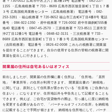
署 〒730-0012 広島市中区上八丁堀3番19号 電話番号 ：082-227-
1155 ・広島南税務署 〒733－8689 広島市西区観音新町１丁目１７番
３号 広島国税局業務センター （広島南税務署） 電話番号 ：082-
253-3281 ・福山税務署 〒720-8652 福山市三吉町4丁目4番8号 電話
番号 ：084-922-1350 ・府中税務署 〒726-0002 府中市鵜飼町555番
地40 電話番号 ：0847-45-2570 ・三原税務署 〒723-8511 三原市宮
沖2丁目12番1号 電話番号 ：0848-62-3131 ・三次税務署 〒733－
8689 広島市西区観音新町１丁目１７番３号 広島国税局業務センター
（吉田税務署） 電話番号 ：0826-42-0008 これらの税務署に開業届
を提出することができます。自分の使用する住所の管轄の税務署に開
業届を提出しに行きましょう。
開業届の住所は自宅あるいはオフィス
前出しましたが、開業届の住所欄に書く住所は、「住所地」「居所
地」「事業所等」の住所が利用できます。 開業届出書の「納税地」
に関しては、原則として住民票が置かれている「住居地（ご自身のお
住まい）」になりますが、住所地以外を申告先として記載することも
できます。例えば、ご自宅が賃貸物件の際は、引っ越しに度に納税地
を変更する必要があるので、「
バーチャルオフィスの住所
」を納税地
に記載することで手間が省けます。 納税地を住所地にして、
バーチ