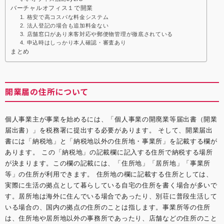
バーチャルオフィス１で開業
1. 格安で高コスパな料金システム
2. 法人登記の場合も追加料金ない
3. 店舗窓口があり来客対応や郵便物管理が徹底されている
4. 申込時はしっかり本人確認・審査あり
まとめ
開業届の住所について
個人事業主が事業を始めるには、「個人事業の開廃業等届出書（開業
届出書）」を税務署に提出する必要があります。 そして、開業届出
書には「納税地」と「納税地以外の住所地・事業所」を記載する欄が
あります。 この「納税地」の記載欄に記入する住所で納税する場所
が決まります。この欄の記載には、「住所地」「居所地」「事業所
等」の住所が利用できます。 住所地の欄に記載する住所としては、
実際に生活の拠点として暮らしている自宅の住所を書く場合が多いで
す。居所地は海外に住んでいる場合であったり、別荘に普段生活して
いる場合の、国内の拠点の住所のことは指します。事業所等の住所
は、住所地や居所地以外の事務所であったり、店舗などの住所のこと