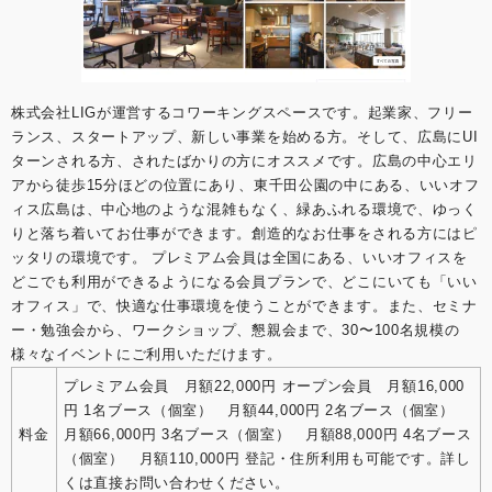
株式会社LIGが運営するコワーキングスペースです。起業家、フリー
ランス、スタートアップ、新しい事業を始める方。そして、広島にUI
ターンされる方、されたばかりの方にオススメです。広島の中心エリ
アから徒歩15分ほどの位置にあり、東千田公園の中にある、いいオフ
ィス広島は、中心地のような混雑もなく、緑あふれる環境で、ゆっく
りと落ち着いてお仕事ができます。創造的なお仕事をされる方にはピ
ッタリの環境です。 プレミアム会員は全国にある、いいオフィスを
どこでも利用ができるようになる会員プランで、どこにいても「いい
オフィス」で、快適な仕事環境を使うことができます。また、セミナ
ー・勉強会から、ワークショップ、懇親会まで、30〜100名規模の
様々なイベントにご利用いただけます。
プレミアム会員 月額22,000円 オープン会員 月額16,000
円 1名ブース（個室） 月額44,000円 2名ブース（個室）
料金
月額66,000円 3名ブース（個室） 月額88,000円 4名ブース
（個室） 月額110,000円 登記・住所利用も可能です。詳し
くは直接お問い合わせください。