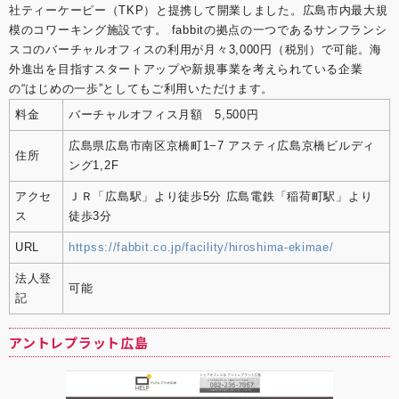
限に提供するシェアオフィス 嫌われるNG行動はこ
社ティーケーピー（TKP）と提携して開業しました。広島市内最大規
れ！覚えておきたいシェアオフィスやコワーキングス
模のコワーキング施設です。 fabbitの拠点の一つであるサンフランシ
ペースのマナー “バーチャルオフィス” “シェアオフィ
スコのバーチャルオフィスの利用が月々3,000円（税別）で可能。海
ス” “レンタルオフィス”どれを選んだらいいの？ 〜ナ
外進出を目指すスタートアップや新規事業を考えられている企業
レッジソサエティ久田社長に聞いてみた 複業人事戦略
の“はじめの一歩”としてもご利用いただけます。
会議 #2 ～週休4日制正社員！？多様な働き方が生む効
果とは？～ ここでしか聞けない、創業現場のリアル
料金
バーチャルオフィス月額 5,500円
(東京都中小企業診断士協会青年部主催) 起業を目指す
若者へ「週休４日制」の提案 社内勉強会レポート ス
広島県広島市南区京橋町1−7 アスティ広島京橋ビルディ
トリートアカデミー 久田敦史 Yahoo知恵袋 法人カー
住所
ング1,2F
ド調査部 バーチャルオフィス1
アクセ
ＪＲ「広島駅」より徒歩5分 広島電鉄「稲荷町駅」より
ス
徒歩3分
URL
httpss://fabbit.co.jp/facility/hiroshima-ekimae/
法人登
可能
記
アントレプラット広島