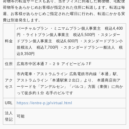
荷物等の転送サービスもあり、当オフィスに到着した郵便物、宅配便
荷物等をあらかじめお客様が指定された住所に転送します。転送は毎
週、お客様があらかじめご指定された曜日に行われ、転送にかかる実
費は別途発生します。
バーチャルプラン ・ミニマムプラン個人事業主 税込4,400
円 ・ライトプラン個人事業主 税込5,500円 ・スタンダー
料金
ドプラン個人事業主 税込6,600円 ・スタンダードプラン小
規模法人 税込7,700円 ・スタンダードプラン一般法人 税
込9,350円
住所
広島市中区本通７－２９ アイビービル７F
市内電車・アストラムライン 広島電鉄市内線「本通」駅、
アク
アストラムライン「本通駅東２出口」より、 本通商店街ア
セス
ーケードを「アンデルセン」「パルコ」方面（東側）に向か
って徒歩約１分 右手のビルです
URL
httpss://entre-p.jp/virtual.html
法人
可能
登記