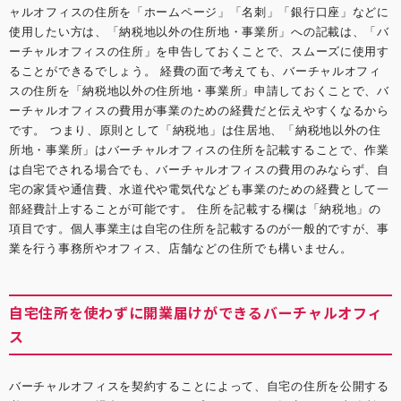
ャルオフィス
の住所を「ホームページ」「名刺」「銀行口座」などに
使用したい方は、「納税地以外の住所地・事業所」への記載は、「バ
ーチャルオフィスの住所」を申告しておくことで、スムーズに使用す
ることができるでしょう。 経費の面で考えても、
バーチャルオフィ
ス
の住所を「納税地以外の住所地・事業所」申請しておくことで、
バ
ーチャルオフィス
の費用が事業のための経費だと伝えやすくなるから
です。 つまり、原則として「納税地」は住居地、「納税地以外の住
所地・事業所」は
バーチャルオフィス
の住所を記載することで、作業
は自宅でされる場合でも、
バーチャルオフィス
の費用のみならず、自
宅の家賃や通信費、水道代や電気代なども事業のための経費として一
部経費計上することが可能です。 住所を記載する欄は「納税地」の
項目です。個人事業主は自宅の住所を記載するのが一般的ですが、事
業を行う事務所やオフィス、店舗などの住所でも構いません。
自宅住所を使わずに開業届けができるバーチャルオフィ
ス
バーチャルオフィス
を契約することによって、自宅の住所を公開する