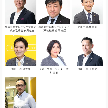
株式会社ナレッジソサエテ
株式会社日本フランチャイ
弁護士 北村 尚弘
ィ 代表取締役 久田敦史
ズ研究機構 山岡 雄己
税理士 伴 洋太郎
金融・マネーライター 荒
税理士 米田 征史
井 美亜