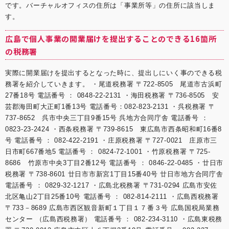
です。バーチャルオフィスの住所は「事業所等」の住所に該当しま
す。
広島で個人事業の開業届けを提出することのできる16箇所
の税務署
実際に開業届けを提出するとなった時に、提出しにいく事のできる税
務署を紹介していきます。 ・尾道税務署 〒722-8505 尾道市古浜町
27番18号 電話番号 ： 0848-22-2131 ・海田税務署 〒736-8505 安
芸郡海田町大正町1番13号 電話番号：082-823-2131 ・呉税務署 〒
737-8652 呉市中央三丁目9番15号 呉地方合同庁舎 電話番号 ：
0823-23-2424 ・西条税務署 〒739-8615 東広島市西条昭和町16番8
号 電話番号 ： 082-422-2191 ・庄原税務署 〒727-0021 庄原市三
日市町667番地5 電話番号 ： 0824-72-1001 ・竹原税務署 〒725-
8686 竹原市中央3丁目2番12号 電話番号 ： 0846-22-0485 ・廿日市
税務署 〒738-8601 廿日市市新宮1丁目15番40号 廿日市地方合同庁舎
電話番号 ： 0829-32-1217 ・広島北税務署 〒731-0294 広島市安佐
北区亀山2丁目25番10号 電話番号 ： 082-814-2111 ・広島西税務署
〒733－8689 広島市西区観音新町１丁目１７番３号 広島国税局業務
センター （広島西税務署） 電話番号 ： 082-234-3110 ・広島東税務